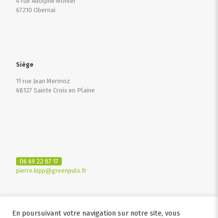
4 rue Adolphe Mohler
67210 Obernai
Siège
11 rue Jean Mermoz
68127 Sainte Croix en Plaine
06 69 22 87 17
pierre.kipp@greenpuls.fr
En poursuivant votre navigation sur notre site, vous